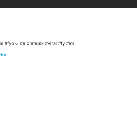
s #fypシ #elonmusk #viral #fy #lol
elon