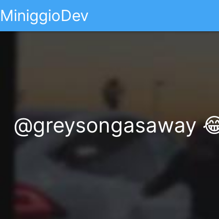
MiniggioDev
@greysongasaway 😂