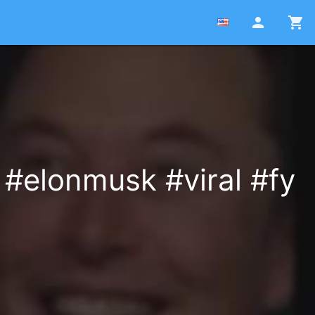
person
shopping_cart
#elonmusk #viral #fy