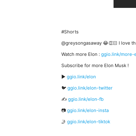
#Shorts
@greysongasaway 😂👏🏻 I love thi
Watch more Elon :
ggio.link/more-
Subscribe for more Elon Musk !
▶️
ggio.link/elon
🐦
ggio.link/elon-twitter
✍
ggio.link/elon-fb
📷
ggio.link/elon-insta
🤳
ggio.link/elon-tiktok