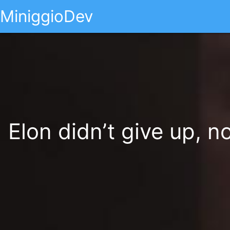
MiniggioDev
Elon didn’t give up, n