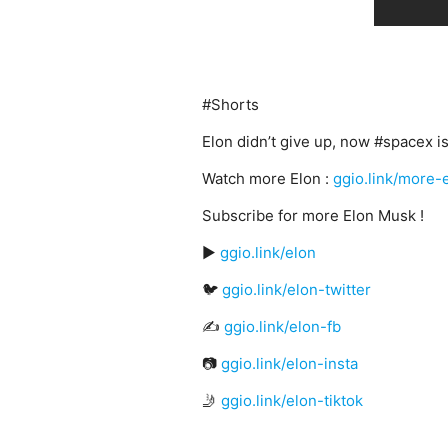
#Shorts
Elon didn’t give up, now #spacex is
Watch more Elon :
ggio.link/more-
Subscribe for more Elon Musk !
▶️
ggio.link/elon
🐦
ggio.link/elon-twitter
✍
ggio.link/elon-fb
📷
ggio.link/elon-insta
🤳
ggio.link/elon-tiktok