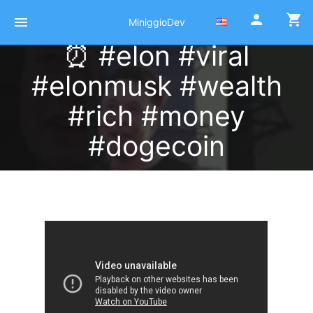
person
shopping_cart
menu
MiniggioDev
⏰ #elon #viral
#elonmusk #wealth
#rich #money
#dogecoin
Published at 09 Octobre 2021
by
Pierre Miniggio