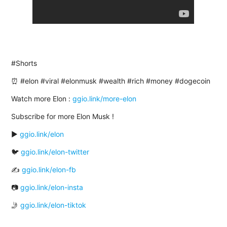
#Shorts
⏰ #elon #viral #elonmusk #wealth #rich #money #dogecoin
Watch more Elon :
ggio.link/more-elon
Subscribe for more Elon Musk !
▶️
ggio.link/elon
🐦
ggio.link/elon-twitter
✍
ggio.link/elon-fb
📷
ggio.link/elon-insta
🤳
ggio.link/elon-tiktok