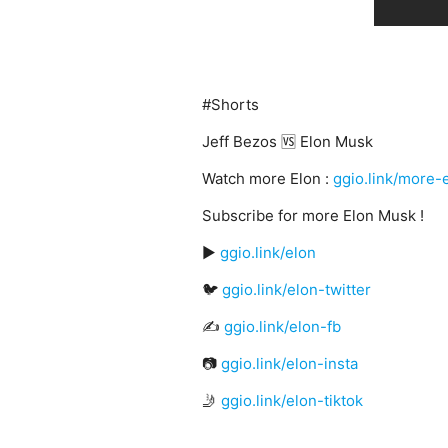
#Shorts
Jeff Bezos 🆚 Elon Musk
Watch more Elon :
ggio.link/more-
Subscribe for more Elon Musk !
▶️
ggio.link/elon
🐦
ggio.link/elon-twitter
✍
ggio.link/elon-fb
📷
ggio.link/elon-insta
🤳
ggio.link/elon-tiktok