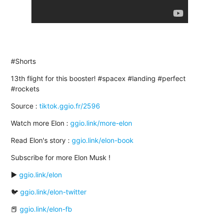
#Shorts
13th flight for this booster! #spacex #landing #perfect
#rockets
Source :
tiktok.ggio.fr/2596
Watch more Elon :
ggio.link/more-elon
Read Elon's story :
ggio.link/elon-book
Subscribe for more Elon Musk !
▶️
ggio.link/elon
🐦
ggio.link/elon-twitter
📕
ggio.link/elon-fb