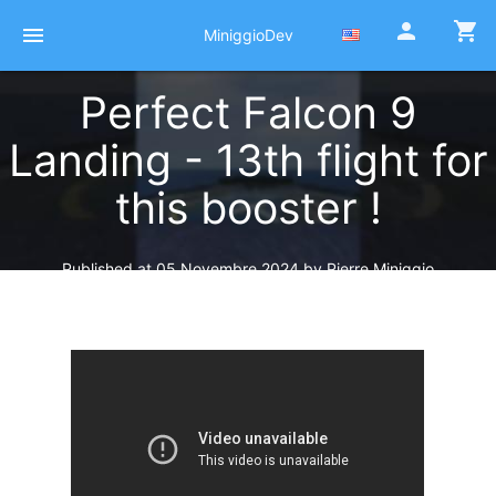
person
shopping_cart
menu
MiniggioDev
Perfect Falcon 9
Landing - 13th flight for
this booster !
Published at 05 Novembre 2024
by
Pierre Miniggio