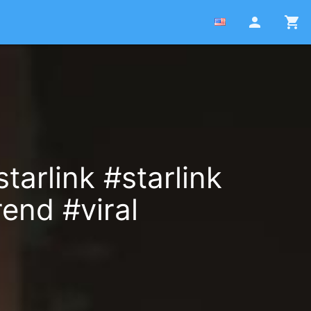
person
shopping_cart
arlink #starlink
end #viral