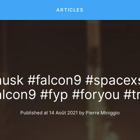
ARTICLES
sk #falcon9 #spacexst
lcon9 #fyp #foryou #tr
Published at 14 Août 2021
by
Pierre Miniggio