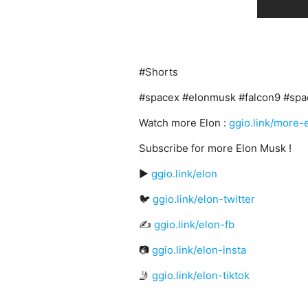
#Shorts
#spacex #elonmusk #falcon9 #space
Watch more Elon :
ggio.link/more-
Subscribe for more Elon Musk !
▶️
ggio.link/elon
🐦
ggio.link/elon-twitter
✍
ggio.link/elon-fb
📷
ggio.link/elon-insta
🤳
ggio.link/elon-tiktok