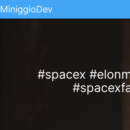
MiniggioDev
#spacex #elonmu
#spacexfa