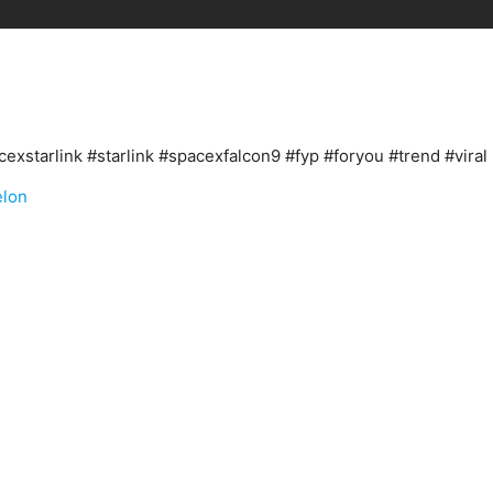
xstarlink #starlink #spacexfalcon9 #fyp #foryou #trend #viral
elon