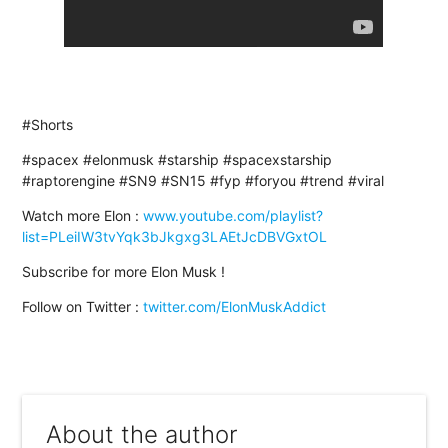
#Shorts
#spacex #elonmusk #starship #spacexstarship
#raptorengine #SN9 #SN15 #fyp #foryou #trend #viral
Watch more Elon :
www.youtube.com/playlist?
list=PLeiIW3tvYqk3bJkgxg3LAEtJcDBVGxtOL
Subscribe for more Elon Musk !
Follow on Twitter :
twitter.com/ElonMuskAddict
About the author