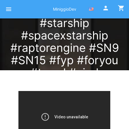
#spacex #elonmusk
person
shopping_cart
menu
MiniggioDev
#starship
#spacexstarship
#raptorengine #SN9
#SN15 #fyp #foryou
#trend #viral
Published at 14 Juin 2021
by
Pierre Miniggio