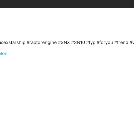
cexstarship #raptorengine #SNX #SN10 #fyp #foryou #trend #v
elon