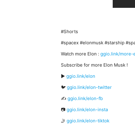
#Shorts
#spacex #elonmusk #starship #spa
Watch more Elon :
ggio.link/more-
Subscribe for more Elon Musk !
▶️
ggio.link/elon
🐦
ggio.link/elon-twitter
✍
ggio.link/elon-fb
📷
ggio.link/elon-insta
🤳
ggio.link/elon-tiktok