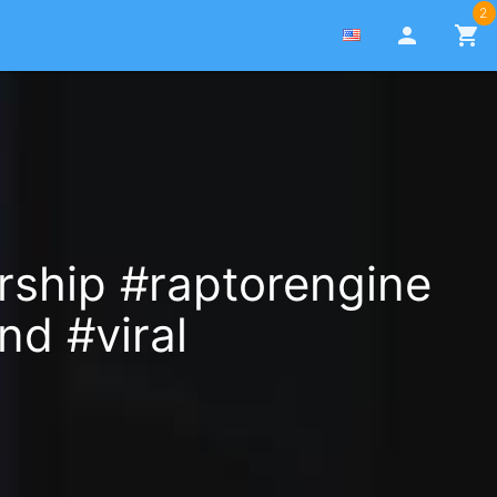
2
person
shopping_cart
rship #raptorengine
d #viral