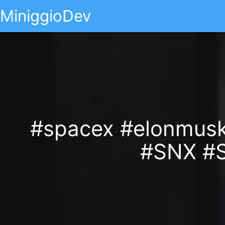
MiniggioDev
#spacex #elonmusk 
#SNX #S