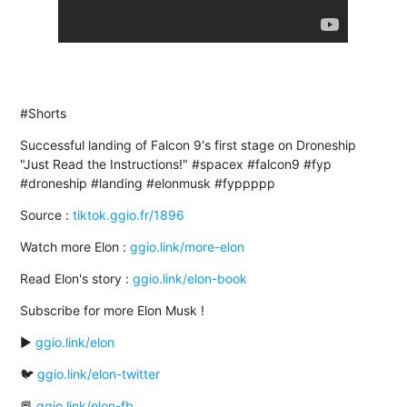
#Shorts
Successful landing of Falcon 9's first stage on Droneship
"Just Read the Instructions!" #spacex #falcon9 #fyp
#droneship #landing #elonmusk #fyppppp
Source :
tiktok.ggio.fr/1896
Watch more Elon :
ggio.link/more-elon
Read Elon's story :
ggio.link/elon-book
Subscribe for more Elon Musk !
▶️
ggio.link/elon
🐦
ggio.link/elon-twitter
📕
ggio.link/elon-fb