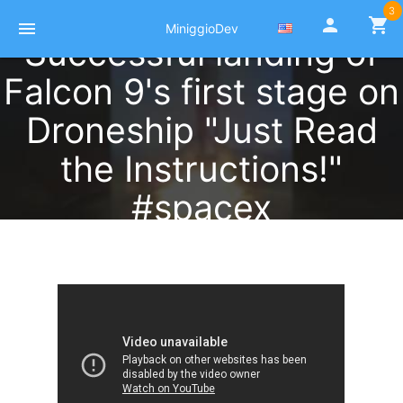
3
person
shopping_cart
menu
MiniggioDev
Successful landing of
Falcon 9's first stage on
Droneship "Just Read
the Instructions!"
#spacex
Published at 19 Février 2022
by
Pierre Miniggio