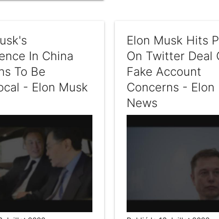
usk's
Elon Musk Hits 
ence In China
On Twitter Deal 
ns To Be
Fake Account
ocal - Elon Musk
Concerns - Elon
News