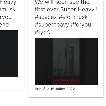
 Heavy
We will soon see the
onmusk
first ever Super Heavy‼️
ryou
#spacex #elonmusk
rend
#superheavy #foryou
#fypシ
Publié le 15 Juillet 2022