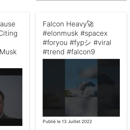
Pause
Falcon Heavy🚀
Citing
#elonmusk #spacex
#foryou #fypシ #viral
 Musk
#trend #falcon9
Publié le 13 Juillet 2022