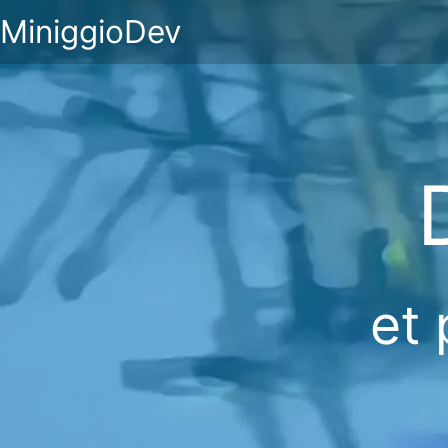
MiniggioDev
et 