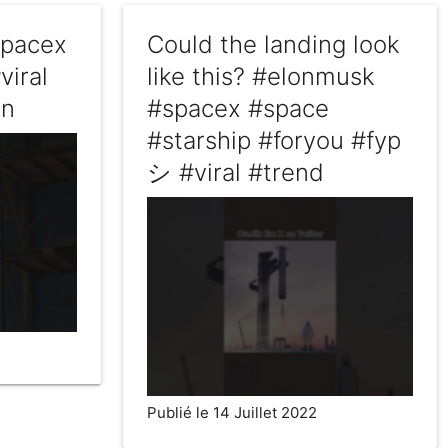
spacex
Could the landing look
viral
like this? #elonmusk
in
#spacex #space
#starship #foryou #fyp
シ #viral #trend
Publié le 14 Juillet 2022