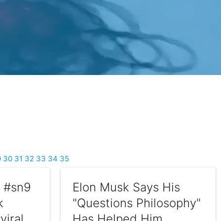
9
30
31
32
33
34
35
8 #sn9
Elon Musk Says His
k
"Questions Philosophy"
viral
Has Helped Him