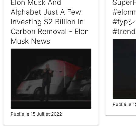
Elon Musk And
Super
Alphabet Just A Few
#elonm
Investing $2 Billion In
#fypシ 
Carbon Removal - Elon
#trend
Musk News
Publié le 1
Publié le 15 Juillet 2022