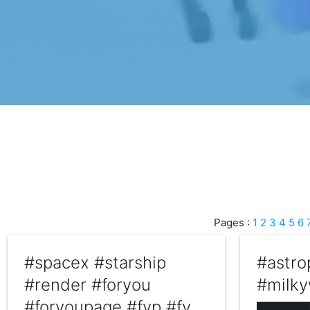
Pages :
1
2
3
4
5
6
#spacex #starship
#astro
#render #foryou
#milk
#foryoupage #fyp #fy