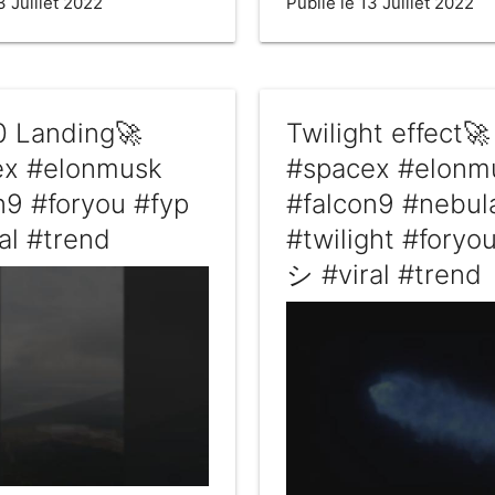
3 Juillet 2022
Publié le 13 Juillet 2022
0 Landing🚀
Twilight effect🚀
ex #elonmusk
#spacex #elonm
n9 #foryou #fyp
#falcon9 #nebul
al #trend
#twilight #foryo
シ #viral #trend