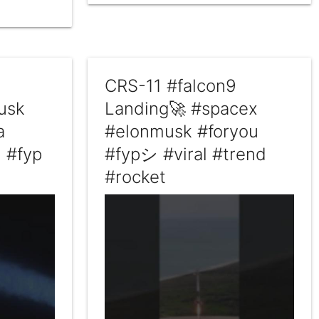
CRS-11 #falcon9
usk
Landing🚀 #spacex
a
#elonmusk #foryou
u #fyp
#fypシ #viral #trend
#rocket