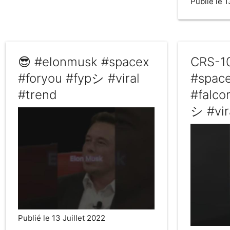
Publié le 1
😎 #elonmusk #spacex
CRS-1
#foryou #fypシ #viral
#spac
#trend
#falco
シ #vir
Publié le 13 Juillet 2022