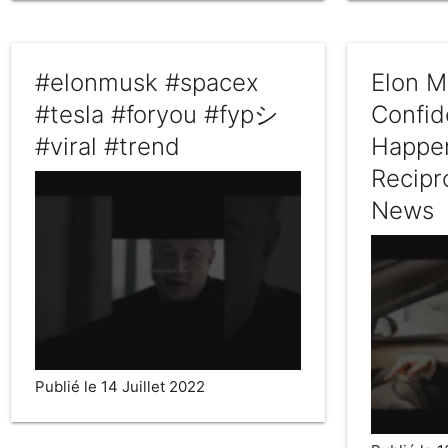
#elonmusk #spacex
Elon M
#tesla #foryou #fypシ
Confid
#viral #trend
Happe
Recipr
News
Publié le 14 Juillet 2022