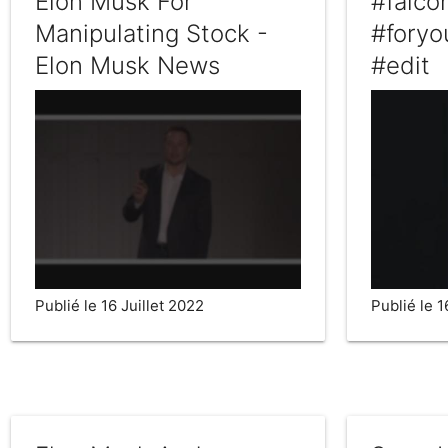
Elon Musk For
#falc
Manipulating Stock -
#foryo
Elon Musk News
#edit
Publié le 16 Juillet 2022
Publié le 1