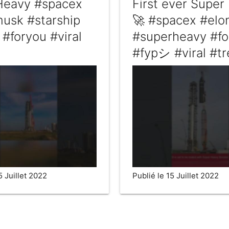
Heavy #spacex
First ever Super
usk #starship
🚀 #spacex #el
#foryou #viral
#superheavy #fo
#fypシ #viral #t
5 Juillet 2022
Publié le 15 Juillet 2022