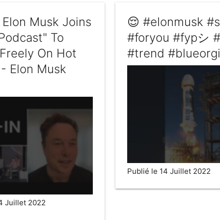
s Elon Musk Joins
😌 #elonmusk #
 Podcast" To
#foryou #fypシ #
Freely On Hot
#trend #blueorg
 - Elon Musk
Publié le 14 Juillet 2022
4 Juillet 2022