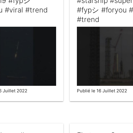
on9 #fypシ
#starship #supe
u #viral #trend
#fypシ #foryou #
#trend
6 Juillet 2022
Publié le 16 Juillet 2022