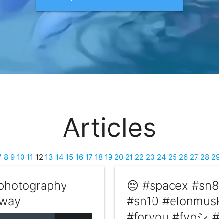
Articles
7
8
9
10
11
12
13
14
15
16
17
18
19
20
21
22
23
24
25
26
27
28
2
photography
😔 #spacex #sn
yway
#sn10 #elonmus
#foryou #fypシ #