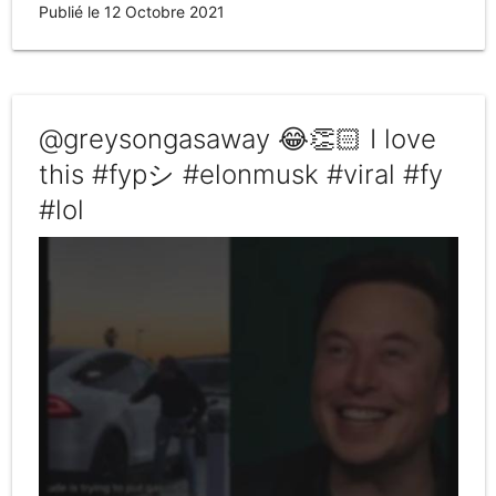
Publié le 12 Octobre 2021
@greysongasaway 😂👏🏻 I love
this #fypシ #elonmusk #viral #fy
#lol