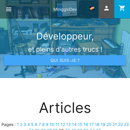
person
shopping_cart
menu
MiniggioDev
Développeur,
et pleins d'autres trucs !
QUI SUIS-JE ?
Articles
Pages :
1
2
3
4
5
6
7
8
9
10
11
12
13
14
15
16
17
18
19
20
21
22
23