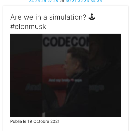
24
25
26
27
28
29
30
31
32
33
34
35
Are we in a simulation? 🕹
#elonmusk
Publié le 19 Octobre 2021