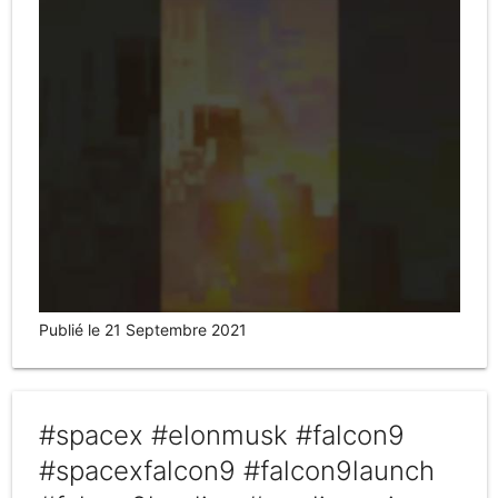
Publié le 21 Septembre 2021
#spacex #elonmusk #falcon9
#spacexfalcon9 #falcon9launch