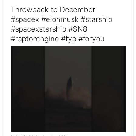
Throwback to December
#spacex #elonmusk #starship
#spacexstarship #SN8
#raptorengine #fyp #foryou