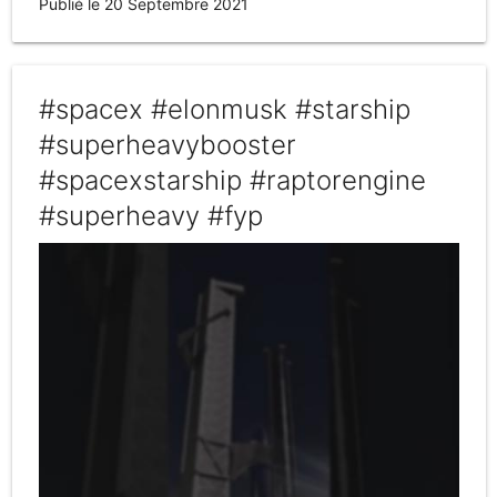
Publié le 20 Septembre 2021
#spacex #elonmusk #starship
#superheavybooster
#spacexstarship #raptorengine
#superheavy #fyp