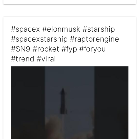
#spacex #elonmusk #starship
#spacexstarship #raptorengine
#SN9 #rocket #fyp #foryou
#trend #viral