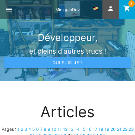
3
person
shopping_cart
menu
MiniggioDev
Développeur,
et pleins d'autres trucs !
QUI SUIS-JE ?
Articles
Pages :
1
2
3
4
5
6
7
8
9
10
11
12
13
14
15
16
17
18
19
20
21
22
23