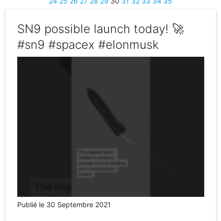
24
25
26
27
28
29
30
31
32
33
34
35
SN9 possible launch today! 🚀
#sn9 #spacex #elonmusk
Publié le 30 Septembre 2021